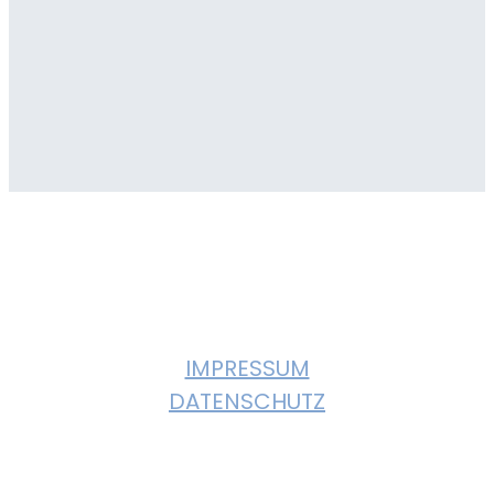
© 2023, KULTURVEREIN GIEBELSTADT. All
Rights Reserved
IMPRESSUM
DATENSCHUTZ
Instagram
Facebook